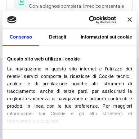
Con la diagnosi completa, il medico presenta le
opzioni, discute tempi e costi, e definisce un
piano su misura.
Personalizzato
Consenso
Dettagli
Informazioni sui cookie
Questo sito web utilizza i cookie
La navigazione in questo sito internet e l’utilizzo dei
relativi servizi comporta la ricezione di Cookie tecnici,
Iniziare è più semplice di quanto
analitici e di profilazione nonché altri strumenti di
pensi.
tracciamento, anche di terze parti, per assicurarti la
migliore esperienza di navigazione e proporti contenuti e
prodotti in linea con le tue preferenze. Per maggiori
Quando si valuta un percorso importante, le domande
pratiche si accumulano in fretta. Quanto dura il primo
informazioni sui Cookie e gli altri strumenti di
colloquio, in quanto tempo si riceve un riscontro, quanta
tracciamento
clicca
qui
.
strada c'è già stata fatta: informazioni concrete, per
Chiudendo questo banner, mediante selezione
partire con le idee chiare.
dell’apposito comando (X posta in alto a destra), prosegui
Selezione